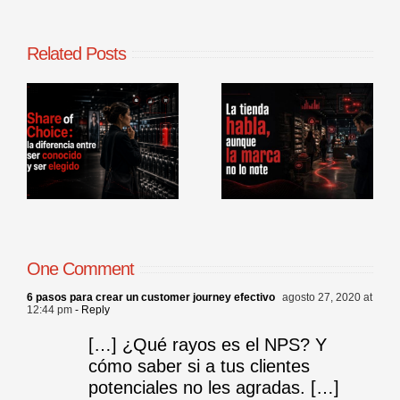
Related Posts
La tienda
Benchmarking
habla, aunque
de procesos
la marca no lo
comerciales en
r
note
punto de venta
One Comment
6 pasos para crear un customer journey efectivo
agosto 27, 2020 at
12:44 pm
- Reply
[…] ¿Qué rayos es el NPS? Y
cómo saber si a tus clientes
potenciales no les agradas. […]