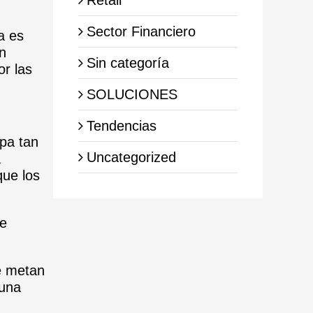
Sector Financiero
a es
ón
Sin categoría
or las
SOLUCIONES
Tendencias
pa tan
Uncategorized
a
que los
de
e metan
 una