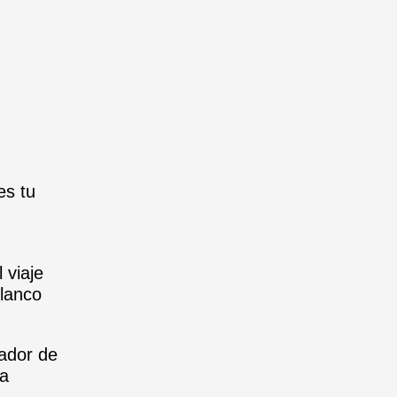
es tu
 viaje
blanco
ador de
la