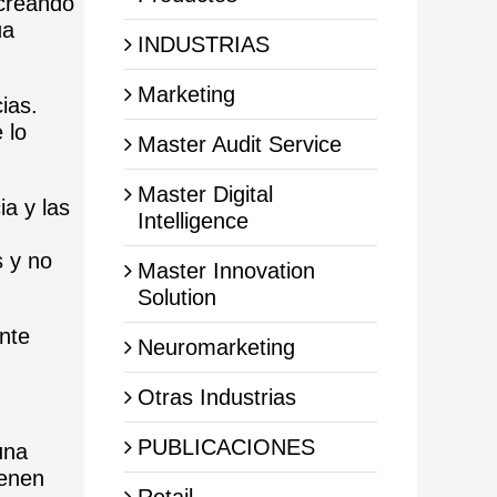
 creando
úa
INDUSTRIAS
Marketing
ias.
 lo
Master Audit Service
Master Digital
ia y las
Intelligence
 y no
Master Innovation
Solution
ente
Neuromarketing
Otras Industrias
PUBLICACIONES
una
ienen
Retail