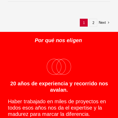
Next
1
2
Por qué nos eligen
20 años de experiencia y recorrido nos
avalan.
Haber trabajado en miles de proyectos en
todos esos años nos da el expertise y la
madurez para marcar la diferencia.