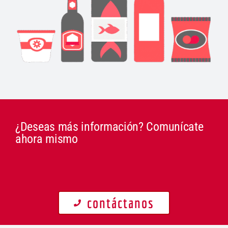
¿Deseas más información? Comunícate
ahora mismo
contáctanos