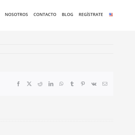
NOSOTROS
CONTACTO
BLOG
REGÍSTRATE
Facebook
X
Reddit
LinkedIn
WhatsApp
Tumblr
Pinterest
Vk
Email