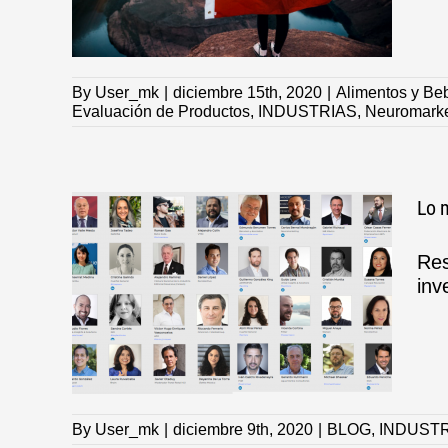
By
User_mk
|
diciembre 15th, 2020
|
Alimentos y Be
Evaluación de Productos
,
INDUSTRIAS
,
Neuromarke
Lo 
Res
inv
 2020
By
User_mk
|
diciembre 9th, 2020
|
BLOG
,
INDUST