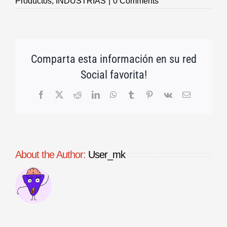
Productos
,
INDUSTRIAS
|
0 Comments
Comparta esta información en su red
Social favorita!
Facebook
X
Reddit
LinkedIn
WhatsApp
Tumblr
Pinterest
Vk
Email
About the Author:
User_mk