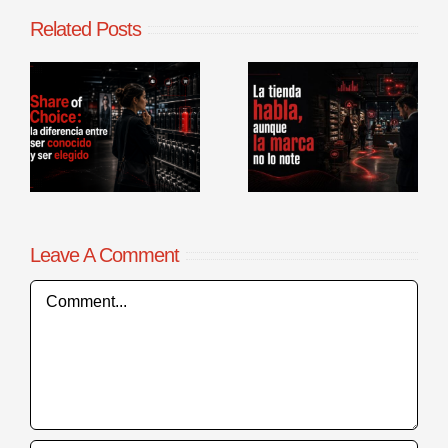
Related Posts
La tienda
Benchmarking
habla, aunque
de procesos
la marca no lo
comerciales en
r
note
punto de venta
Leave A Comment
Comment