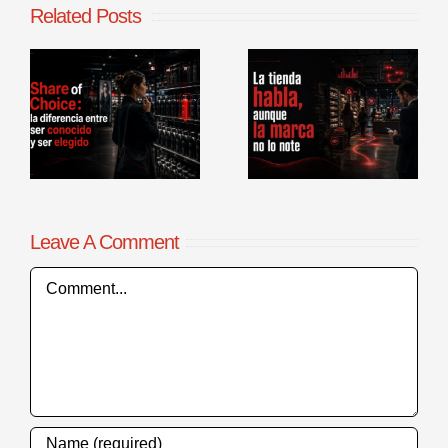
Related Posts
La tienda
Benchmarking
habla, aunque
de procesos
la marca no lo
comerciales en
r
note
punto de venta
Leave A Comment
Comment