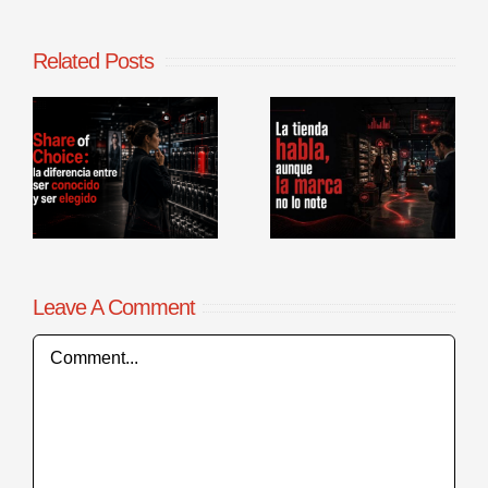
Related Posts
La tienda
Benchmarking
habla, aunque
de procesos
la marca no lo
comerciales en
r
note
punto de venta
Leave A Comment
Comment