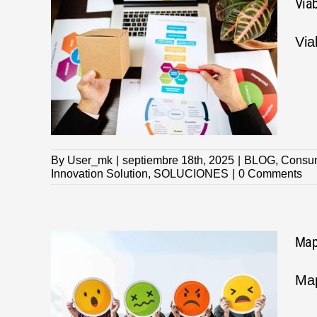
Viab
Via
cto:
l y
n
By
User_mk
|
septiembre 18th, 2025
|
BLOG
,
Consu
Innovation Solution
,
SOLUCIONES
|
0 Comments
Map
Map
cómo
es