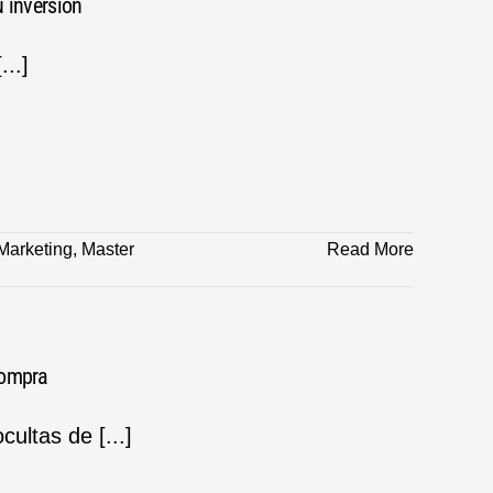
u inversión
..]
Marketing
,
Master
Read More
compra
ultas de [...]