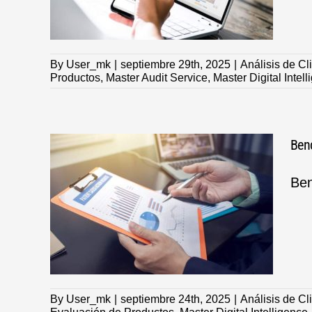
By
User_mk
|
septiembre 29th, 2025
|
Análisis de Cl
Productos
,
Master Audit Service
,
Master Digital Intel
Benc
Ben
e los
a
les
By
User_mk
|
septiembre 24th, 2025
|
Análisis de Cl