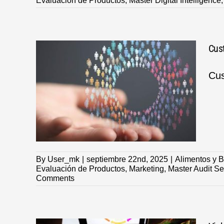
Evaluación de Productos
,
Master Digital Intelligence
Cust
Cus
iona
s con
By
User_mk
|
septiembre 22nd, 2025
|
Alimentos y 
Evaluación de Productos
,
Marketing
,
Master Audit Se
Comments