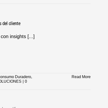
 del cliente
on insights [...]
onsumo Duradero
,
Read More
OLUCIONES
|
0