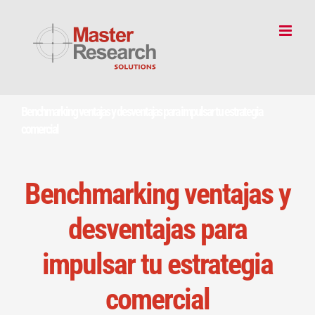
Skip
to
content
Benchmarking ventajas y desventajas para impulsar tu estrategia
comercial
Benchmarking ventajas y
desventajas para
impulsar
tu estrategia
comercial