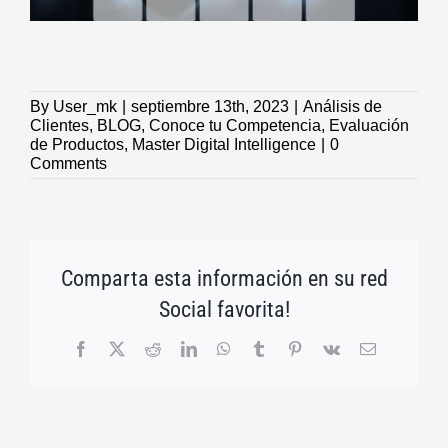
By
User_mk
|
septiembre 13th, 2023
|
Análisis de
Clientes
,
BLOG
,
Conoce tu Competencia
,
Evaluación
de Productos
,
Master Digital Intelligence
|
0
Comments
Comparta esta información en su red
Social favorita!
Facebook
X
Reddit
LinkedIn
WhatsApp
Tumblr
Pinterest
Vk
Email