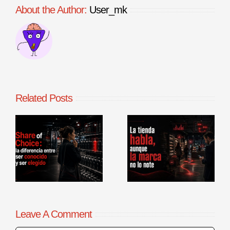
About the Author:
User_mk
Related Posts
La tienda
Benchmarking
habla, aunque
de procesos
la marca no lo
comerciales en
r
note
punto de venta
Leave A Comment