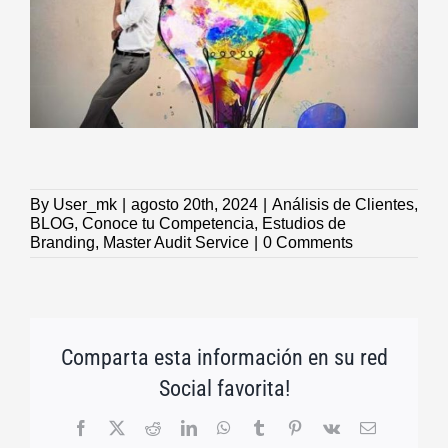
By
User_mk
|
agosto 20th, 2024
|
Análisis de Clientes
,
BLOG
,
Conoce tu Competencia
,
Estudios de
Branding
,
Master Audit Service
|
0 Comments
Comparta esta información en su red
Social favorita!
Facebook
X
Reddit
LinkedIn
WhatsApp
Tumblr
Pinterest
Vk
Email