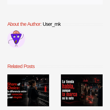
About the Author:
User_mk
Related Posts
La tienda
Benchmarking
habla, aunque
de procesos
la marca no lo
comerciales en
r
note
punto de venta