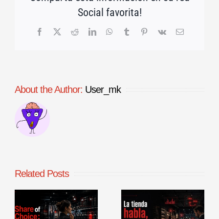
Social favorita!
Facebook
X
Reddit
LinkedIn
WhatsApp
Tumblr
Pinterest
Vk
Email
About the Author:
User_mk
Related Posts
La tienda
Benchmarking
habla, aunque
de procesos