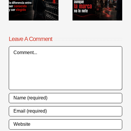
la marca no lo
comerciales en
r
note
punto de venta
Leave A Comment
Comment