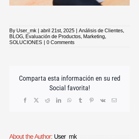
By
User_mk
|
abril 21st, 2025
|
Análisis de Clientes
,
BLOG
,
Evaluación de Productos
,
Marketing
,
SOLUCIONES
|
0 Comments
Comparta esta información en su red
Social favorita!
Facebook
X
Reddit
LinkedIn
WhatsApp
Tumblr
Pinterest
Vk
Email
About the Author:
User_mk