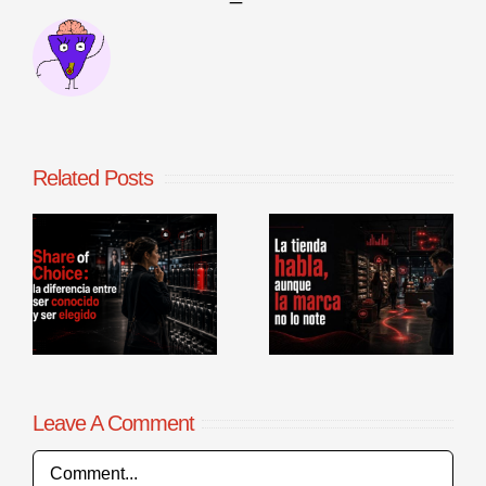
Related Posts
La tienda
Benchmarking
habla, aunque
de procesos
la marca no lo
comerciales en
r
note
punto de venta
Leave A Comment
Comment