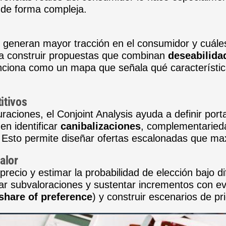
n de forma compleja.
os generan mayor tracción en el consumidor y cuál
lita construir propuestas que combinan
deseabilida
unciona como un mapa que señala qué característic
itivos
raciones, el Conjoint Analysis ayuda a definir port
n identificar
canibalizaciones
, complementaried
Esto permite diseñar ofertas escalonadas que maxim
alor
l precio y estimar la probabilidad de elección bajo d
evitar subvaloraciones y sustentar incrementos con 
share of preference
) y construir escenarios de pr