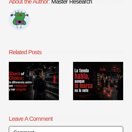
About the Author:
Master Research
Related Posts
La tienda
Benchmarking
habla, aunque
de procesos
la marca no lo
comerciales en
r
note
punto de venta
Leave A Comment
Comment