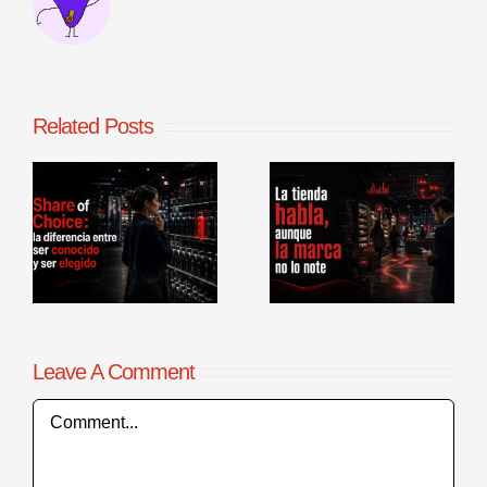
Related Posts
La tienda
Benchmarking
habla, aunque
de procesos
la marca no lo
comerciales en
r
note
punto de venta
Leave A Comment
Comment