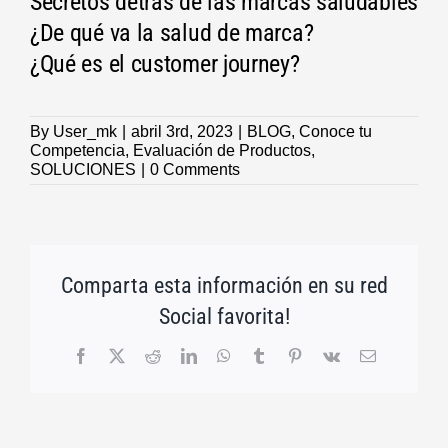
Secretos detrás de las marcas saludables
¿De qué va la salud de marca?
¿Qué es el customer journey?
By
User_mk
|
abril 3rd, 2023
|
BLOG
,
Conoce tu
Competencia
,
Evaluación de Productos
,
SOLUCIONES
|
0 Comments
Comparta esta información en su red
Social favorita!
Facebook
X
Reddit
LinkedIn
WhatsApp
Tumblr
Pinterest
Vk
Email