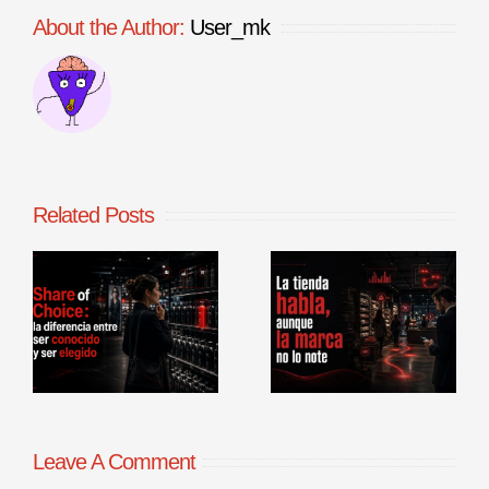
About the Author:
User_mk
Related Posts
La tienda
Benchmarking
habla, aunque
de procesos
la marca no lo
comerciales en
r
note
punto de venta
Leave A Comment