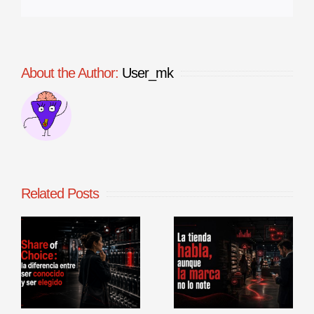
About the Author:
User_mk
Related Posts
La tienda
Benchmarking
habla, aunque
de procesos
la marca no lo
comerciales en
r
note
punto de venta