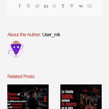
Facebook
X
Reddit
LinkedIn
WhatsApp
Tumblr
Pinterest
Vk
Email
About the Author:
User_mk
Related Posts
La tienda
Benchmarking
habla, aunque
de procesos
la marca no lo
comerciales en