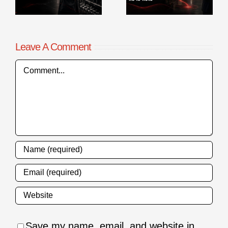
r
note
punto de venta
Leave A Comment
Comment
Save my name, email, and website in