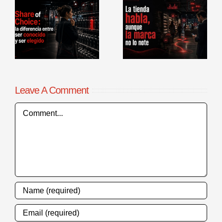
La tienda
Benchmarking
habla, aunque
de procesos
la marca no lo
comerciales en
r
note
punto de venta
Leave A Comment
Comment