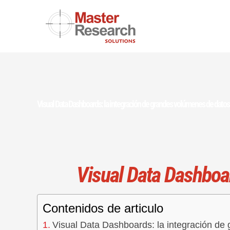
Skip
to
content
Visual Data Dashboards: la integración de grandes volúmenes de datos
Visual Data Dashboa
Contenidos de articulo
Visual Data Dashboards: la integración de