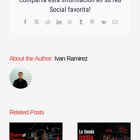
Social favorita!
Facebook
X
Reddit
LinkedIn
WhatsApp
Tumblr
Pinterest
Vk
Email
About the Author:
Ivan Ramirez
Related Posts
La tienda
Benchmarking
habla, aunque
de procesos