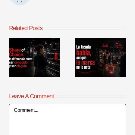
Related Posts
La tienda
Benchmarking
habla, aunque
de procesos
la marca no lo
comerciales en
r
note
punto de venta
Leave A Comment
Comment