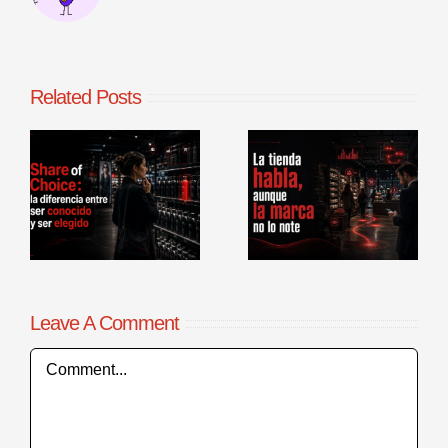
Related Posts
La tienda
Benchmarking
habla, aunque
de procesos
la marca no lo
comerciales en
r
note
punto de venta
Leave A Comment
Comment