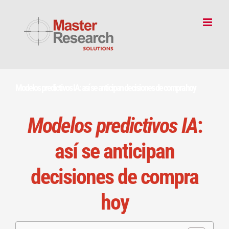
Skip
to
content
Modelos predictivos IA: así se anticipan decisiones de compra hoy
Modelos predictivos IA
:
así se anticipan
decisiones de compra
hoy