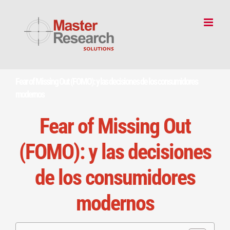
Skip
to
content
Fear of Missing Out (FOMO): y las decisiones de los consumidores
modernos
Fear of Missing Out
(FOMO): y las decisiones
de los consumidores
modernos