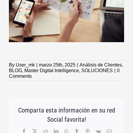
By
User_mk
|
marzo 25th, 2025
|
Análisis de Clientes
,
BLOG
,
Master Digital Intelligence
,
SOLUCIONES
|
0
Comments
Comparta esta información en su red
Social favorita!
Facebook
X
Reddit
LinkedIn
WhatsApp
Tumblr
Pinterest
Vk
Email