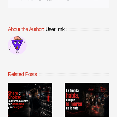
About the Author:
User_mk
Related Posts
La tienda
Benchmarking
habla, aunque
de procesos
la marca no lo
comerciales en
r
note
punto de venta