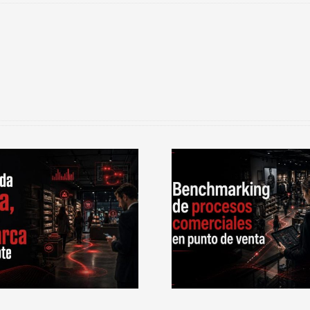
Benchmarking de
La opinió
procesos comerciales en
peligrosa es l
punto de venta
expresada por 