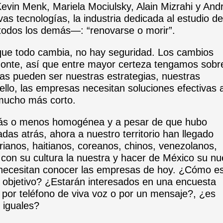
evin Menk, Mariela Mociulsky, Alain Mizrahi y And
vas tecnologías, la industria dedicada al estudio de
odos los demás—: “renovarse o morir”.
que todo cambia, no hay seguridad. Los cambios
zonte, así que entre mayor certeza tengamos sobre
vas pueden ser nuestras estrategias, nuestras
llo, las empresas necesitan soluciones efectivas 
mucho más corto.
 más o menos homogénea y a pesar de que hubo
s atrás, ahora a nuestro territorio han llegado
ianos, haitianos, coreanos, chinos, venezolanos,
 con su cultura la nuestra y hacer de México su n
 necesitan conocer las empresas de hoy. ¿Cómo e
s objetivo? ¿Estarán interesados en una encuesta
er por teléfono de viva voz o por un mensaje?, ¿es
 iguales?