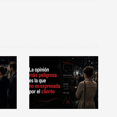
n más
Share of Choice: la
a que no es
diferencia entre ser
el cliente
conocido y ser elegido