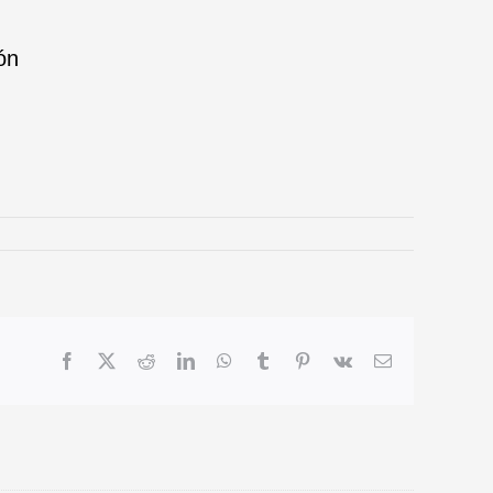
ón
Facebook
X
Reddit
LinkedIn
WhatsApp
Tumblr
Pinterest
Vk
Email