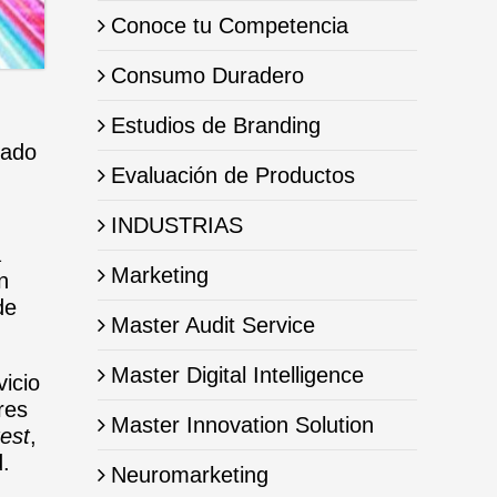
Conoce tu Competencia
Consumo Duradero
Estudios de Branding
cado
Evaluación de Productos
INDUSTRIAS
a
Marketing
n
de
Master Audit Service
Master Digital Intelligence
vicio
res
Master Innovation Solution
test
,
d.
Neuromarketing