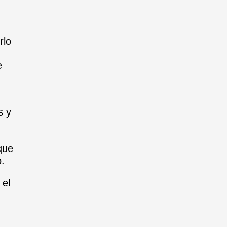
rlo
e
s y
que
.
 el
,