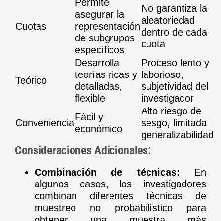
Permite
No garantiza la
asegurar la
aleatoriedad
Cuotas
representación
dentro de cada
de subgrupos
cuota
específicos
Desarrolla
Proceso lento y
teorías ricas y
laborioso,
Teórico
detalladas,
subjetividad del
flexible
investigador
Alto riesgo de
Fácil y
Conveniencia
sesgo, limitada
económico
generalizabilidad
Consideraciones Adicionales:
Combinación de técnicas:
En
algunos casos, los investigadores
combinan diferentes técnicas de
muestreo no probabilístico para
obtener una muestra más