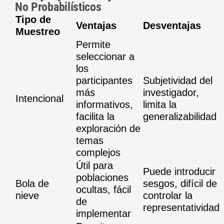
No Probabilísticos
Tipo de
Ventajas
Desventajas
Muestreo
Permite
seleccionar a
los
participantes
Subjetividad del
más
investigador,
Intencional
informativos,
limita la
facilita la
generalizabilidad
exploración de
temas
complejos
Útil para
Puede introducir
poblaciones
Bola de
sesgos, difícil de
ocultas, fácil
nieve
controlar la
de
representatividad
implementar