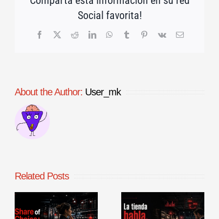
Comparta esta información en su red
Social favorita!
Facebook
X
Reddit
LinkedIn
WhatsApp
Tumblr
Pinterest
Vk
Email
About the Author:
User_mk
Related Posts
La tienda
Benchmarking
habla, aunque
de procesos