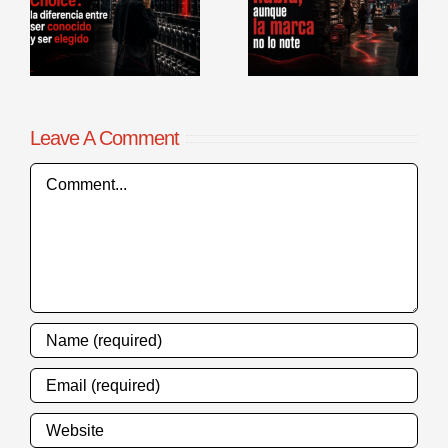
la marca no lo
comerciales en
r
note
punto de venta
Leave A Comment
Comment