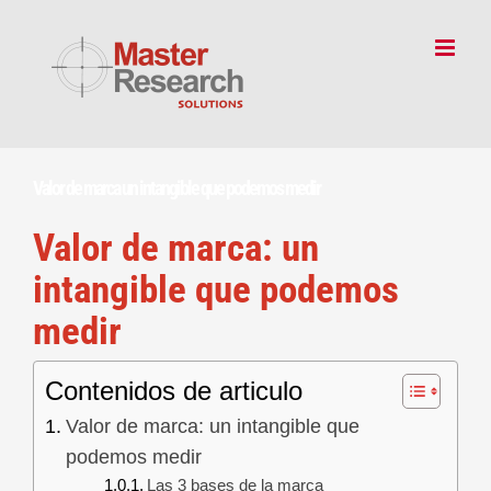
Skip
to
content
Valor de marca un intangible que podemos medir
Valor de marca: un
intangible que podemos
medir
Contenidos de articulo
Valor de marca: un intangible que
podemos medir
Las 3 bases de la marca