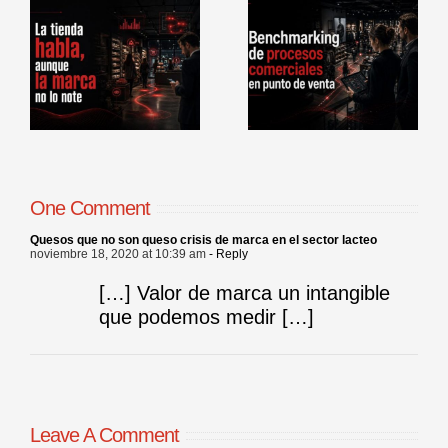
La opinión
Benchmarking
más peligrosa
e
de procesos
es la que no es
o
comerciales en
expresada por
punto de venta
el cliente
One Comment
Quesos que no son queso crisis de marca en el sector lacteo
noviembre 18, 2020 at 10:39 am
- Reply
[…] Valor de marca un intangible
que podemos medir […]
Leave A Comment